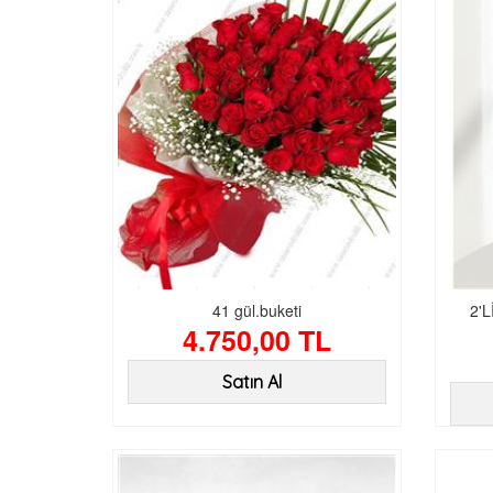
41 gül.buketi
2'
4.750,00 TL
Satın Al