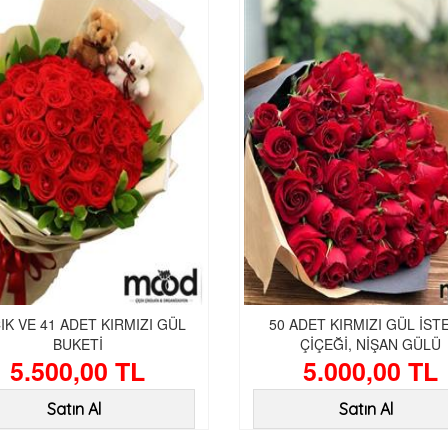
IK VE 41 ADET KIRMIZI GÜL
50 ADET KIRMIZI GÜL İST
BUKETİ
ÇİÇEĞİ, NİŞAN GÜLÜ
5.500,00 TL
5.000,00 TL
Satın Al
Satın Al