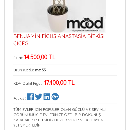
BENJAMİN FİCUS ANASTASİA BİTKİSİ
ÇİÇEĞİ
14.500,00 TL
Fiyat:
Ürün Kodu:
mc 35
17.400,00 TL
KDV Dahil Fiyat:
:
Paylaş
TÜM EVLER İÇİN POPÜLER OLAN GÜÇLÜ VE SEVİMLİ
GÖRÜNÜMÜYLE EVLERİNİZE ÖZEL BİR DOKUNUŞ
KATACAK BİR BİTKİDİR.HUZUR VERİR VE KOLAYCA
YETİŞMEKTEDİR.