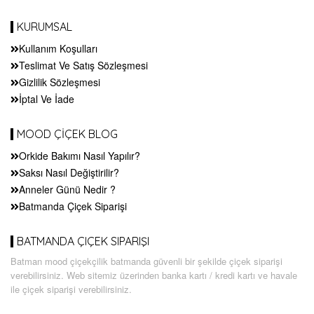
KURUMSAL
Kullanım Koşulları
Teslimat Ve Satış Sözleşmesi
Gizlilik Sözleşmesi
İptal Ve İade
MOOD ÇİÇEK BLOG
Orkide Bakımı Nasıl Yapılır?
Saksı Nasıl Değiştirilir?
Anneler Günü Nedir ?
Batmanda Çiçek Siparişi
BATMANDA ÇIÇEK SIPARIŞI
Batman mood çiçekçilik batmanda güvenli bir şekilde çiçek siparişi
verebilirsiniz. Web sitemiz üzerinden banka kartı / kredi kartı ve havale
ile çiçek siparişi verebilirsiniz.